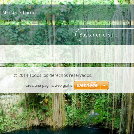
>
Mérida
>
barrios
© 2014 Todos los derechos reservados.
Crea una página web gratis