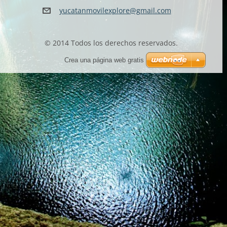
yucatanm
ovilexpl
ore@gmai
l.com
© 2014 Todos los derechos reservados.
Crea una página web gratis